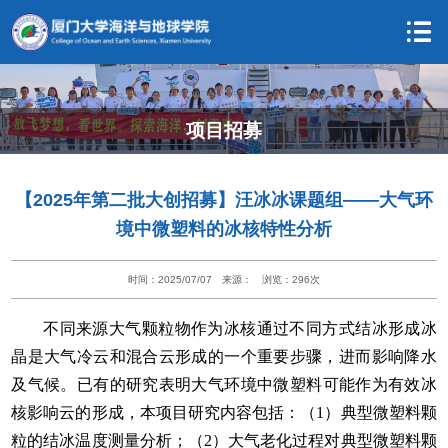
项目招募
【2025年第二批大创招募】汪冰冰课题组——大气环
境中微塑料的冰核特性分析
时间：2025/07/07
来源：
浏览：
296
次
不同来源大气颗粒物作为冰核通过不同方式结冰形成冰
晶是大气冷云和混合云形成的一个重要步骤，进而影响降水
及气候。已有的研究表明
大气环境中微塑料可能作为有效冰
核影响云的形成，
本项目研究内容包括：（
1）典型微塑料颗
粒的结冰温度测量分析；（
2
）大气老化过程对典型微塑料颗