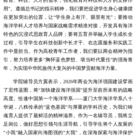
教育、科技、人才的需求，强化教育对科技和人才的支撑作
用”。遵循总书记的指示精神，我们要把促进学生身心健康摆
在更加突出的位置，让“学生身上有汗、眼里有光”；要推动
海洋学科人才培养与国家战略需求精准对接，开发具有海洋
特色的沉浸式思政育人品牌；要将五育并举融入学生成长全
过程，引导学生在科技创新中长才干、在志愿服务和实践工
作中显担当。作为高校青年工作者，我们要以两会精神为指
引，努力培养更多“胸怀蓝色梦想、堪当时代重任”的强海青
年，为实现中华民族伟大复兴的中国梦贡献海洋力量。
学院辅导员方翼表示，2026年两会为海洋强国建设擘画
了宏伟蓝图，将“加快建设海洋强国”提升至前所未有的战略
高度。恰逢
中国第一个海洋学系——厦门大学
海洋学系
八十
华诞，八秩传承的“蓝色基因”与厚重的学科历史，为我们铸
魂育人提供了最鲜活的精神滋养。作为一名辅导员，我将立
足岗位，做好思想引领与生涯导航，引导学生将个人发展的
“小我”融入国家向海图强的“大我”，在深海探索与海洋保护