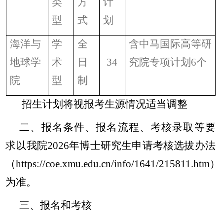
类
方
计
型
式
划
海洋与
学
全
含中马国际高等研
地球学
术
日
34
究院专项计划
6
个
院
型
制
招生计划将视报考生源情况适当调整
二、报名条件、报名流程、考核录取等要
求以我院
2026
年博士研究生申请考核选拔办法
（
https://coe.xmu.edu.cn/info/1641/215811.htm
）
为准。
三、报名和考核